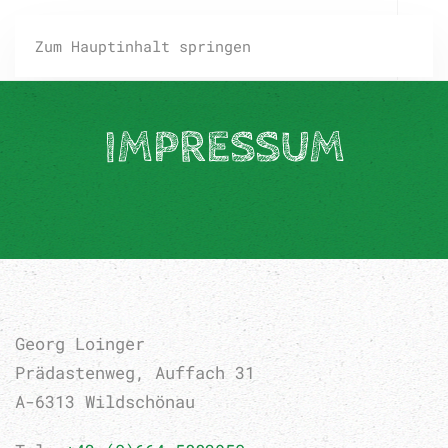
Zum Hauptinhalt springen
IMPRESSUM
Georg Loinger
Prädastenweg, Auffach 31
A-6313 Wildschönau