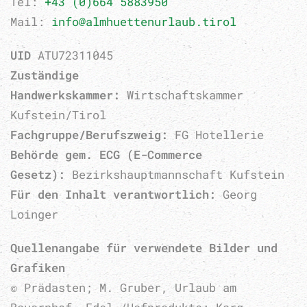
Tel:
+43 (0)664 5883950
Mail:
info@almhuettenurlaub.tirol
UID
ATU72311045
Zuständige
Handwerkskammer:
Wirtschaftskammer
Kufstein/Tirol
Fachgruppe/Berufszweig:
FG Hotellerie
Behörde gem. ECG (E-Commerce
Gesetz):
Bezirkshauptmannschaft Kufstein
Für den Inhalt verantwortlich:
Georg
Loinger
Quellenangabe für verwendete Bilder und
Grafiken
© Prädasten; M. Gruber, Urlaub am